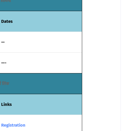
ण तिथियाँ
Dates
—
—-
्ण लिंक
Links
Registration