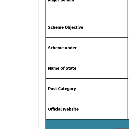
Major Benefit
Scheme Objective
Scheme under
Name of State
Post Category
Official Website