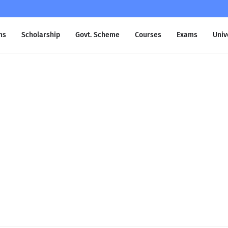
ms
Scholarship
Govt. Scheme
Courses
Exams
Univ