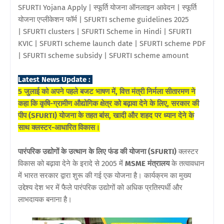
SFURTI Yojana Apply | स्फूर्ति योजना ऑनलाइन आवेदन | स्फूर्ति
योजना एप्लीकेशन फॉर्म | SFURTI scheme guidelines 2025
| SFURTI clusters | SFURTI Scheme in Hindi | SFURTI
KVIC | SFURTI scheme launch date | SFURTI scheme PDF
| SFURTI scheme subsidy | SFURTI scheme amount
Latest News Update :
5 जुलाई को अपने पहले बजट भाषण में, वित्त मंत्री निर्मला सीतारमण ने
कहा कि कृषि-ग्रामीण औद्योगिक क्षेत्र को बढ़ावा देने के लिए, सरकार की
पीप (SFURTI) योजना के तहत बांस, खादी और शहद पर ध्यान देने के
साथ क्लस्टर-आधारित विकास।
पारंपरिक उद्योगों के उत्थान के लिए फंड की योजना (SFURTI)
क्लस्टर
विकास को बढ़ावा देने के इरादे से 2005 में
MSME मंत्रालय
के तत्वावधान
में भारत सरकार द्वारा शुरू की गई एक योजना है। कार्यक्रम का मुख्य
उद्देश्य देश भर में फैले पारंपरिक उद्योगों को अधिक प्रतिस्पर्धी और
लाभदायक बनाना है।