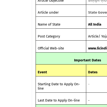
Article Objective
छात्रवृत्ति प्रद
Article under
State Gov
Name of State
All India
Post Category
Article/ Yo
Official Web-site
www.licindi
Important Dates
Event
Dates
Starting Date to Apply On-
-
line
Last Date to Apply On-line
-