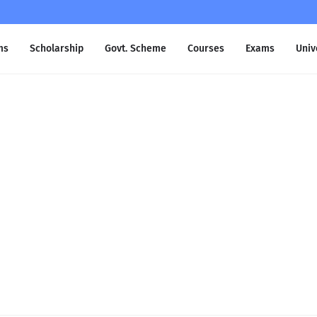
ms
Scholarship
Govt. Scheme
Courses
Exams
Univ